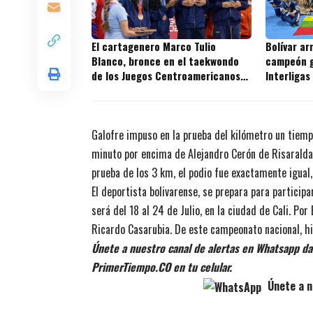
El cartagenero Marco Tulio
Bolívar ar
Blanco, bronce en el taekwondo
campeón g
de los Juegos Centroamericanos
Interligas
2026
2026
Galofre impuso en la prueba del kilómetro un tiem
minuto por encima de Alejandro Cerón de Risaralda 
prueba de los 3 km, el podio fue exactamente igual,
El deportista bolivarense, se prepara para particip
será del 18 al 24 de Julio, en la ciudad de Cali. Po
Ricardo Casarubia. De este campeonato nacional, hi
Únete a nuestro canal de alertas en Whatsapp dan
PrimerTiempo.CO en tu celular.
Únete a n