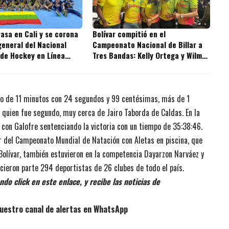
rasa en Cali y se corona
Bolívar compitió en el
eneral del Nacional
Campeonato Nacional de Billar a
 de Hockey en Línea
Tres Bandas: Kelly Ortega y Wilmer
Giraldo lideraron la delegación
po de 11 minutos con 24 segundos y 99 centésimas, más de 1
quien fue segundo, muy cerca de Jairo Taborda de Caldas. En la
 con Galofre sentenciando la victoria con un tiempo de 35:38:46.
ar del Campeonato Mundial de Natación con Aletas en piscina, que
r Bolívar, también estuvieron en la competencia Dayarzon Narváez y
cieron parte 294 deportistas de 26 clubes de todo el país.
do click en este enlace, y recibe las noticias de
uestro canal de alertas en WhatsApp