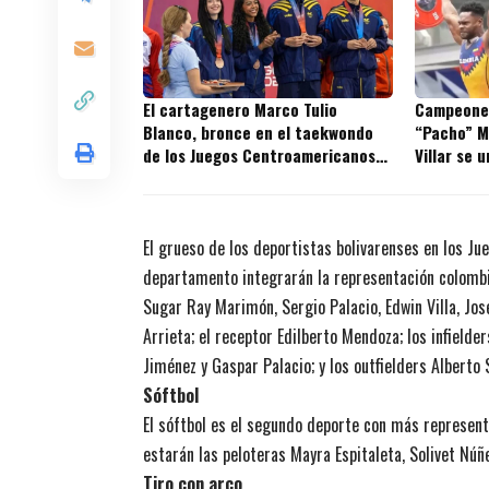
El cartagenero Marco Tulio
Campeones
Blanco, bronce en el taekwondo
“Pacho” M
de los Juegos Centroamericanos
Villar se 
2026
a los nuev
Cartagen
El grueso de los deportistas bolivarenses en los Jue
departamento integrarán la representación colombia
Sugar Ray Marimón, Sergio Palacio, Edwin Villa, Jos
Arrieta; el receptor Edilberto Mendoza; los infield
Jiménez y Gaspar Palacio; y los outfielders Alberto 
Sóftbol
El sóftbol es el segundo deporte con más representa
estarán las peloteras Mayra Espitaleta, Solivet Núñ
Tiro con arco