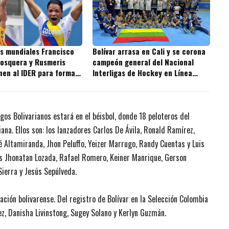
 mundiales Francisco
Bolívar arrasa en Cali y se corona
osquera y Rusmeris
campeón general del Nacional
unen al IDER para formar
Interligas de Hockey en Línea
os talentos de
2026
a
gos Bolivarianos estará en el béisbol, donde 18 peloteros del
na. Ellos son: los lanzadores Carlos De Ávila, Ronald Ramírez,
é Altamiranda, Jhon Peluffo, Yeizer Marrugo, Randy Cuentas y Luis
ers Jhonatan Lozada, Rafael Romero, Keiner Manrique, Gerson
Sierra y Jesús Sepúlveda.
ción bolivarense. Del registro de Bolívar en la Selección Colombia
ez, Danisha Livinstong, Sugey Solano y Kerlyn Guzmán.