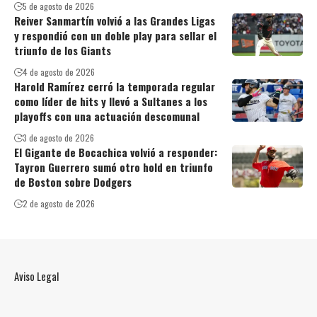
5 de agosto de 2026
Reiver Sanmartín volvió a las Grandes Ligas
y respondió con un doble play para sellar el
triunfo de los Giants
4 de agosto de 2026
Harold Ramírez cerró la temporada regular
como líder de hits y llevó a Sultanes a los
playoffs con una actuación descomunal
3 de agosto de 2026
El Gigante de Bocachica volvió a responder:
Tayron Guerrero sumó otro hold en triunfo
de Boston sobre Dodgers
2 de agosto de 2026
Aviso Legal