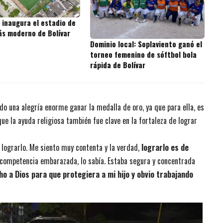
 inaugura el estadio de
ás moderno de Bolívar
Dominio local: Soplaviento ganó el
torneo femenino de sóftbol bola
rápida de Bolívar
o una alegría enorme ganar la medalla de oro, ya que para ella, es
e la ayuda religiosa también fue clave en la fortaleza de lograr
lograrlo. Me siento muy contenta y la verdad,
lograrlo es de
competencia embarazada, lo sabía. Estaba segura y concentrada
 a Dios para que protegiera a mi hijo y obvio trabajando