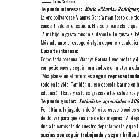
Foto: Cortesía
Te puede interesar:
Murió «Charúa» Rodríguez,
La oro bolivarense Viannys García manifestó que tien
concentrado en el estudio. Ella solo tiene claro que
“A mi hijo le gusta mucho el deporte. Le gusta el b
Más adelante el escogerá algún deporte y cualquier 
Quizá te interese:
Como toda persona, Viannys García tiene metas y de
competiciones y seguir formándose en materia edu
“Mis planes en el futuro es
seguir representando 
todo en la vida. También quiero especializarme en
l
educación física y esto es gracias a los esfuerzos y
Te puede gustar:
Futbolistas agremiados a AC
Por último, la jugadora de 34 años aseveró cuáles s
de Bolívar para que sea uno de los mejores. “Al de
duela la camiseta de nuestro departamento y que tr
sueños son seguir trabajando y seguir brilland