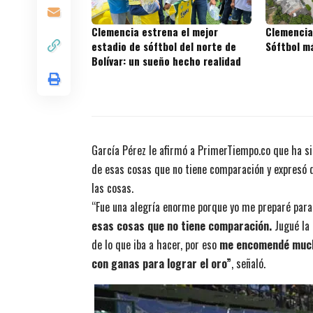
Clemencia estrena el mejor
Clemencia
estadio de sóftbol del norte de
Sóftbol m
Bolívar: un sueño hecho realidad
García Pérez le afirmó a PrimerTiempo.co que ha sid
de esas cosas que no tiene comparación y expresó qu
las cosas.
“Fue una alegría enorme porque yo me preparé para 
esas cosas que no tiene comparación.
Jugué la 
de lo que iba a hacer, por eso
me encomendé mucho
con ganas para lograr el oro”
, señaló.