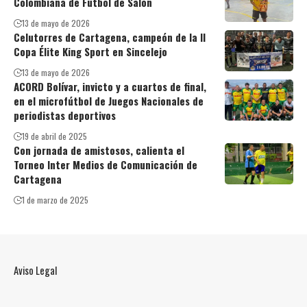
Colombiana de Fútbol de Salón
13 de mayo de 2026
Celutorres de Cartagena, campeón de la II
Copa Élite King Sport en Sincelejo
13 de mayo de 2026
ACORD Bolívar, invicto y a cuartos de final,
en el microfútbol de Juegos Nacionales de
periodistas deportivos
19 de abril de 2025
Con jornada de amistosos, calienta el
Torneo Inter Medios de Comunicación de
Cartagena
1 de marzo de 2025
Aviso Legal