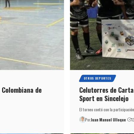
OTROS DEPORTES
ón Colombiana de
Celutorres de Carta
Sport en Sincelejo
El torneo contó con la participaci
Por
Juan Manuel Ulloque
1