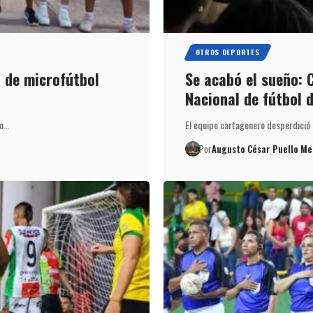
OTROS DEPORTES
7 de microfútbol
Se acabó el sueño: 
Nacional de fútbol 
to…
El equipo cartagenero desperdició u
Por
Augusto César Puello Me