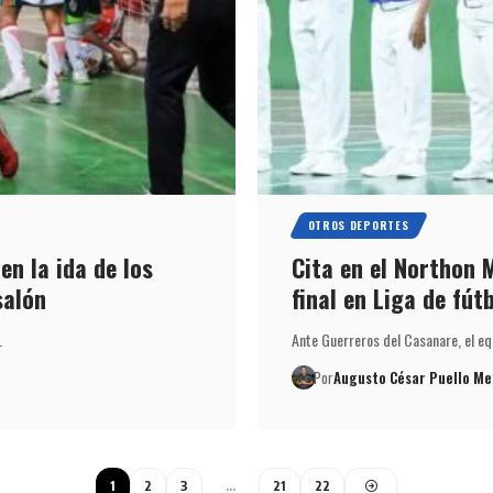
OTROS DEPORTES
n la ida de los
Cita en el Northon 
salón
final en Liga de fút
…
Ante Guerreros del Casanare, el eq
Por
Augusto César Puello Me
1
2
3
…
21
22