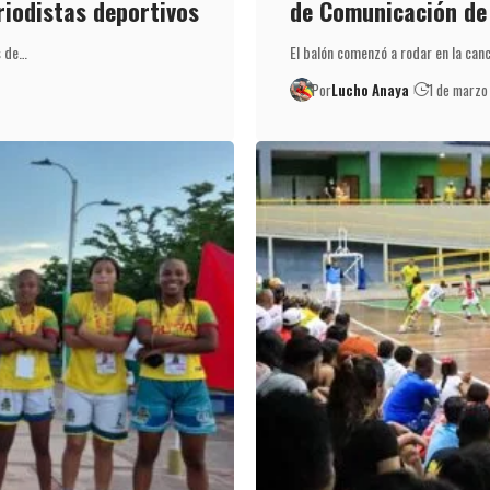
riodistas deportivos
de Comunicación de
s de…
El balón comenzó a rodar en la can
Por
Lucho Anaya
1 de marzo