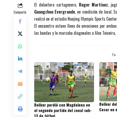
El delantero cartagenero,
Roger Martínez
, ju
Guangzhou Evergrande
, en condición de local. 
Comparte
realizó en el estadio Nanjing Olympic Sports Center,
El encuentro estuvo lleno de emociones por ambos 
las bandas y le marcaba diagonales a Alex Teixeira,
Te
Bolívar de
Bolívar perdió con Magdalena en
Cesar en e
el segundo partido del zonal sub-
13 de fútbol