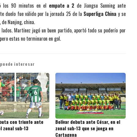
gó los 90 minutos en el
empate a 2
de Jiangsu Sunning ante
Este duelo fue válido por la jornada 25 de la
Superliga China
y se
 de Nanjing, china.
lados. Martínez jugó un buen partido, aportó todo su poderío por
 pero estas no terminaron en gol.
 puede interesar
buta con triunfo ante
Bolívar debuta ante César, en el
l zonal sub-13
zonal sub-13 que se juega en
Cartagena