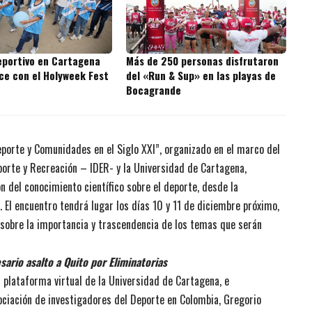
eportivo en Cartagena
Más de 250 personas disfrutaron
ece con el Holyweek Fest
del «Run & Sup» en las playas de
Bocagrande
porte y Comunidades en el Siglo XXI”, organizado en el marco del
eporte y Recreación – IDER- y la Universidad de Cartagena,
ón del conocimiento científico sobre el deporte, desde la
 El encuentro tendrá lugar los días 10 y 11 de diciembre próximo,
s sobre la importancia y trascendencia de los temas que serán
sario asalto a Quito por Eliminatorias
a plataforma virtual de la Universidad de Cartagena, e
sociación de investigadores del Deporte en Colombia, Gregorio