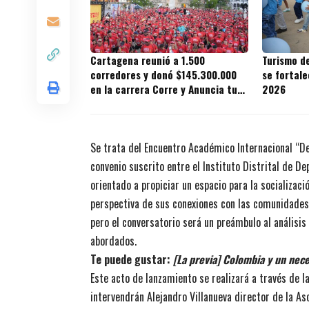
Cartagena reunió a 1.500
Turismo d
corredores y donó $145.300.000
se fortal
en la carrera Corre y Anuncia tu
2026
Fe 2026
Se trata del Encuentro Académico Internacional “De
convenio suscrito entre el Instituto Distrital de D
orientado a propiciar un espacio para la socializaci
perspectiva de sus conexiones con las comunidades.
pero el conversatorio será un preámbulo al análisi
abordados.
Te puede gustar:
[La previa] Colombia y un nece
Este acto de lanzamiento se realizará a través de l
intervendrán Alejandro Villanueva director de la A