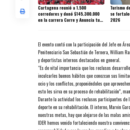
Cartagena reunió a 1.500
Turismo d
corredores y donó $145.300.000
se fortal
en la carrera Corre y Anuncia tu
2026
Fe 2026
El evento contó con la participación del Jefe en Ár
Penitenciario San Sebastián de Ternera, William Ram
y deportistas internos destacados en general.
“Es de vital importancia que los reclusos desarroll
inculcarles buenos hábitos que conozcan sus limita
ocio y los conflictos, proponiéndoles que aprovechen
esto les sirva en su proceso de rehabilitación”, ma
Durante la actividad los reclusos participantes de 
deporte en su rehabilitación. El interno, Marvin Gar
nuestras metas, hay que alejarse de las malas amis
IDER hemos venido fortaleciendo nuestra convivenci