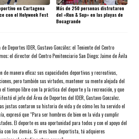
eportivo en Cartagena
Más de 250 personas disfrutaron
ece con el Holyweek Fest
del «Run & Sup» en las playas de
Bocagrande
ea de Deportes IDER, Gustavo González; el Teniente del Centro
os; el director del Centro Penitenciario San Diego; Jaime de Ávila
en de manera eficaz sus capacidades deportivas y recreativas,
ciones, pero también sus virtudes, mantener su mente alejada del
 el tiempo libre con la práctica del deporte y la recreación, y que
nifestó el jefe del Área de Deportes del IDER, Gustavo Gonzalez.
las justas contaron su historia de vida y de cómo les ha servido el
cía, expresó que “Para ser hombres de bien en la vida y cumplir
tades. El deporte es una oportunidad para todos y con el apoyo del
a con los demás. Si eres buen deportista, tú adquieres