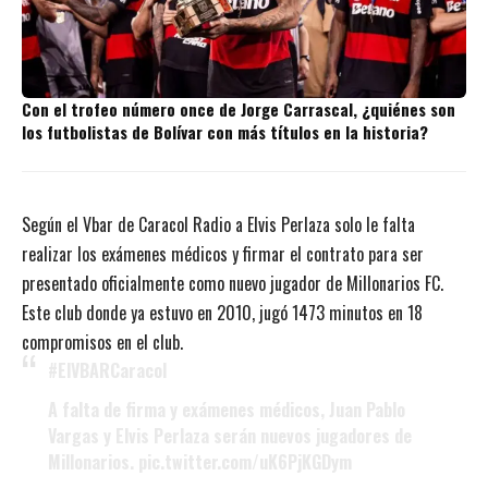
Con el trofeo número once de Jorge Carrascal, ¿quiénes son
los futbolistas de Bolívar con más títulos en la historia?
Según el Vbar de Caracol Radio a Elvis Perlaza solo le falta
realizar los exámenes médicos y firmar el contrato para ser
presentado oficialmente como nuevo jugador de Millonarios FC.
Este club donde ya estuvo en 2010, jugó 1473 minutos en 18
compromisos en el club.
#ElVBARCaracol
A falta de firma y exámenes médicos, Juan Pablo
Vargas y Elvis Perlaza serán nuevos jugadores de
Millonarios.
pic.twitter.com/uK6PjKGDym