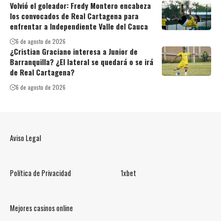
Volvió el goleador: Fredy Montero encabeza
los convocados de Real Cartagena para
enfrentar a Independiente Valle del Cauca
6 de agosto de 2026
¿Cristian Graciano interesa a Junior de
Barranquilla? ¿El lateral se quedará o se irá
de Real Cartagena?
6 de agosto de 2026
Aviso Legal
Política de Privacidad
1xbet
Mejores casinos online