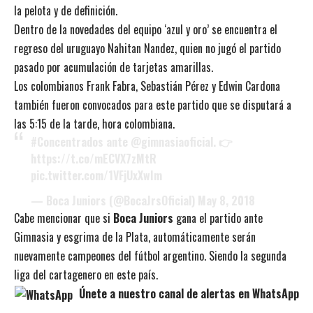
la pelota y de definición.
Dentro de la novedades del equipo ‘azul y oro’ se encuentra el
regreso del uruguayo Nahitan Nandez, quien no jugó el partido
pasado por acumulación de tarjetas amarillas.
Los colombianos Frank Fabra, Sebastián Pérez y Edwin Cardona
también fueron convocados para este partido que se disputará a
las 5:15 de la tarde, hora colombiana.
#Concentrados
ante
@gimnasiaoficial
. 👉
https://t.co/mECVX7zMtR
pic.twitter.com/1VFjUxXwIm
— Boca Juniors (@BocaJrsOficial)
May 8, 2018
Cabe mencionar que si
Boca Juniors
gana el partido ante
Gimnasia y esgrima de la Plata, automáticamente serán
nuevamente campeones del fútbol argentino. Siendo la segunda
liga del cartagenero en este país.
Únete a nuestro canal de alertas en WhatsApp