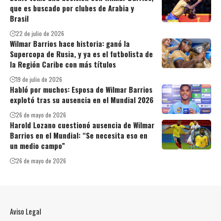
que es buscado por clubes de Arabia y
Brasil
22 de julio de 2026
Wilmar Barrios hace historia: ganó la
Supercopa de Rusia, y ya es el futbolista de
la Región Caribe con más títulos
19 de julio de 2026
Habló por muchos: Esposa de Wilmar Barrios
explotó tras su ausencia en el Mundial 2026
26 de mayo de 2026
Harold Lozano cuestionó ausencia de Wilmar
Barrios en el Mundial: “Se necesita eso en
un medio campo”
26 de mayo de 2026
Aviso Legal