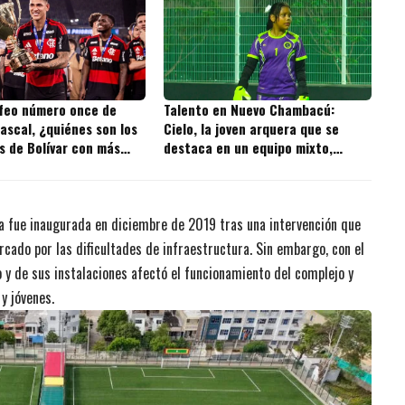
ofeo número once de
Talento en Nuevo Chambacú:
ascal, ¿quiénes son los
Cielo, la joven arquera que se
s de Bolívar con más
destaca en un equipo mixto,
 la historia?
donde es la única niña
a fue inaugurada en diciembre de 2019 tras una intervención que
ado por las dificultades de infraestructura. Sin embargo, con el
 y de sus instalaciones afectó el funcionamiento del complejo y
y jóvenes.