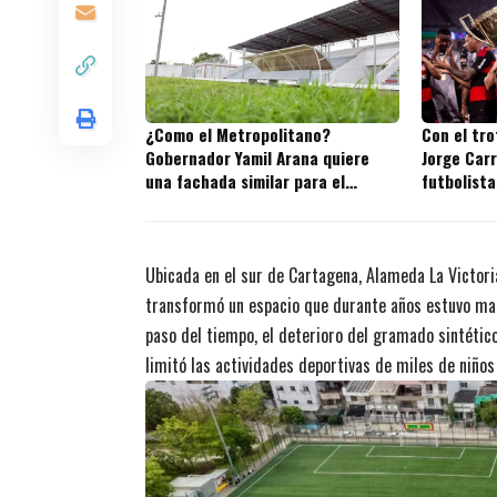
¿Como el Metropolitano?
Con el tr
Gobernador Yamil Arana quiere
Jorge Carr
una fachada similar para el
futbolista
estadio de El Carmen de Bolívar
títulos en
Ubicada en el sur de Cartagena, Alameda La Victori
transformó un espacio que durante años estuvo marc
paso del tiempo, el deterioro del gramado sintético
limitó las actividades deportivas de miles de niños 