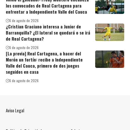
los convocados de Real Cartagena para
enfrentar a Independiente Valle del Cauca
6 de agosto de 2026
¿Cristian Graciano interesa a Junior de
Barranquilla? ¿El lateral se quedará o se irá
de Real Cartagena?
6 de agosto de 2026
[La previa] Real Cartagena, a hacer del
Morón un fortín: recibe a Independiente
Valle del Cauca, primero de dos juegos
seguidos en casa
6 de agosto de 2026
Aviso Legal