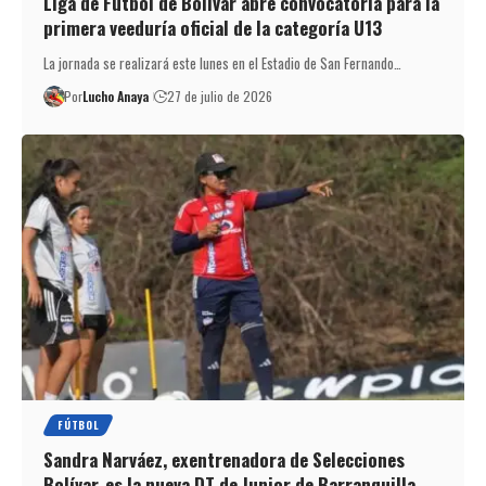
Liga de Fútbol de Bolívar abre convocatoria para la
primera veeduría oficial de la categoría U13
La jornada se realizará este lunes en el Estadio de San Fernando…
Por
Lucho Anaya
27 de julio de 2026
FÚTBOL
Sandra Narváez, exentrenadora de Selecciones
Bolívar, es la nueva DT de Junior de Barranquilla