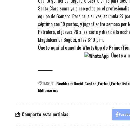
Cuarto gol del cartagenero Castro en 19 partidos, 11
Santa Clara suma ya cinco goles en el profesionalis
equipo de Gamero. Pereira, a su vez, acumula 27 part
séptimo con 19 puntos, y jugará entre semana por l
Petrolera, el jueves 28 a las siete y diez de la noc
Magdalena en Bogotá, a las 6:10 p.m.
Únete aquí al canal de WhatsApp de PrimerTi
Únete a n
TAGGED:
Beckham David Castro
Fútbol
Futbolista
Millonarios
Comparte esta noticias
Faceb