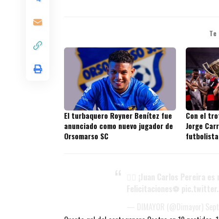
Te
El turbaquero Royner Benítez fue
Con el tr
anunciado como nuevo jugador de
Jorge Carr
Orsomarso SC
futbolista
títulos en
👍🏼 ¡Juan Carlos Pereira es
Felicitaciones⚽
pic.twitte
— DIMAYOR (@Dimayor)
Sep