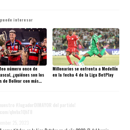
 puede interesar
ofeo número once de
Millonarios se enfrenta a Medellín
ascal, ¿quiénes son los
en la fecha 4 de la Liga BetPlay
s de Bolívar con más
 la historia?
 nuestro
#JugadorDIMAYOR
del partido!
r.com/qhvbx1QhT8
tember 25, 2023