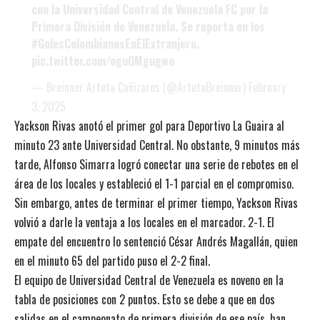
con la Universidad Central de Venezuela FC por la
Primera División de Venezuela. Se reporta en los
#GolesColombianosEnElExtranjero
.
pic.twitter.com/oguQMgugwo
— Breinner Arteta Cañizares (@ArtetaBreinner)
February
3, 2025
Yackson Rivas anotó el primer gol para Deportivo La Guaira al
minuto 23 ante Universidad Central. No obstante, 9 minutos más
tarde, Alfonso Simarra logró conectar una serie de rebotes en el
área de los locales y estableció el 1-1 parcial en el compromiso.
Sin embargo, antes de terminar el primer tiempo, Yackson Rivas
volvió a darle la ventaja a los locales en el marcador. 2-1. El
empate del encuentro lo sentenció César Andrés Magallán, quien
en el minuto 65 del partido puso el 2-2 final.
El equipo de Universidad Central de Venezuela es noveno en la
tabla de posiciones con 2 puntos. Esto se debe a que en dos
salidas en el campeonato de primera división de ese país, han