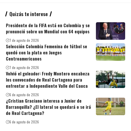
Quizás te interese
Presidente de la FIFA está en Colombia y se
pronunció sobre un Mundial con 64 equipos
7 de agosto de 2026
Selección Colombia Femenina de fútbol se
quedó con la plata en Juegos
Centroamericanos
7 de agosto de 2026
Volvió el goleador: Fredy Montero encabeza
los convocados de Real Cartagena para
enfrentar a Independiente Valle del Cauca
6 de agosto de 2026
¿Cristian Graciano interesa a Junior de
Barranquilla? ¿El lateral se quedará o se irá
de Real Cartagena?
6 de agosto de 2026