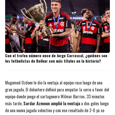
Con el trofeo número once de Jorge Carrascal, ¿quiénes son
los futbolistas de Bolívar con más títulos en la historia?
Magomed Ozdoev le dio la ventaja al equipo ruso luego de una
gran jugada. El delantero definió para empatar la serie a favor del
equipo donde juego el cartagenero Wilmar Barrios. 33 minutos
más tarde,
Sardar Azmoun amplió la ventaja
a dos goles luego
de una nueva jugada colectiva y con ese resultado de 2-0 ya se