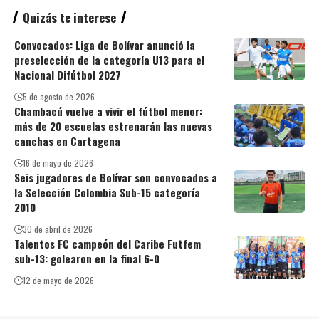
Quizás te interese
Convocados: Liga de Bolívar anunció la
preselección de la categoría U13 para el
Nacional Difútbol 2027
5 de agosto de 2026
Chambacú vuelve a vivir el fútbol menor:
más de 20 escuelas estrenarán las nuevas
canchas en Cartagena
16 de mayo de 2026
Seis jugadores de Bolívar son convocados a
la Selección Colombia Sub-15 categoría
2010
30 de abril de 2026
Talentos FC campeón del Caribe Futfem
sub-13: golearon en la final 6-0
12 de mayo de 2026