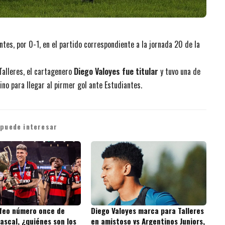
ntes, por 0-1, en el partido correspondiente a la jornada 20 de la
Talleres, el cartagenero
Diego Valoyes fue titular
y tuvo una de
no para llegar al pirmer gol ante Estudiantes.
 puede interesar
ofeo número once de
Diego Valoyes marca para Talleres
ascal, ¿quiénes son los
en amistoso vs Argentinos Juniors,