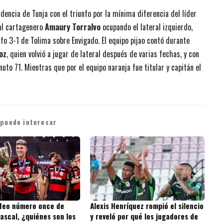
dencia de Tunja con el triunfo por la mínima diferencia del líder
 al cartagenero
Amaury Torralvo
ocupando el lateral izquierdo,
nfo 3-1 de Tolima sobre Envigado. El equipo pijao contó durante
oz
, quien volvió a jugar de lateral después de varias fechas, y con
nuto 71. Mientras que por el equipo naranja fue titular y capitán el
 puede interesar
ofeo número once de
Alexis Henríquez rompió el silencio
ascal, ¿quiénes son los
y reveló por qué los jugadores de