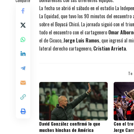
bolivarenses con sus diferentes equipos.
Comparte
La fecha se abrió el sábado en el estadio La Indepen
La Equidad, que tuvo los 90 minutos del encuentro
sobre el Boyacá Chicó. La jornada siguió con el triu
todo el encuentro con el cartagenero
Omar Alborn
el de Cicuco,
Jorge Luis Ramos
, que ingresó al mi
lateral derecho cartagenero,
Cristian Arrieta
.
Te
David González confirmó lo que
Con el tr
muchos hinchas de América
Jorge Carr