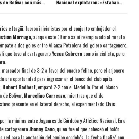
s de Bolívar con más
Nacional explotaron: «Estaban
 la historia?
ofendidos»
ios e Itagüi, fueron inicialistas por el conjunto embajador el
istian Marrugo
, aunque este último salió reemplazado al minuto
empate a dos goles entre Alianza Petrolera del golero cartagenero,
Cali que tuvo al cartagenero
Yesus Cabrera
como inicialista, pero
ro.
 marcador final de 3-2 a favor del cuadro felino, pero el arjonero
o una oportunidad para ingresar en el banco del club opita.
o,
Hubert Bodhert
, empató 2-2 con el Medellín. Por el ‘blanco
n de Bolívar,
Marcelino Carreazo
, mientras que el de
 estuvo presente en el lateral derecho, el experimentado
Elvis
por la mínima entre Jaguares de Córdoba y Atlético Nacional. En el
nte cartagenero
Jhonny Cano
, quien fue el que cabeceó el balón
 red para la anotación del equipo cordobés. La fecha finalizó con