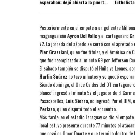
esperaban: dejó abierta la puerta
futbolista
a un nuevo fichaje
títulos en
Posteriormente en el empate a un gol entre Millonar
magangueleño
Ayron Del Valle
y el cartagenero
Cr
72. La jornada del sábado se cerró con el apretado 
Pier Grazziani
, quien fue titular, y el América de 
que fue reemplazado al minuto 69 por Jefferson Cue
El sábado también se disputó el Huila vs Leones, con
Harlin Suárez
no tuvo minutos y se quedó esperand
Siendo domingo, el Once Caldas del DT cartagener
blanco’ ingresó al minuto 57 el jugador de El Carme
Pasacaballos,
Luis Sierra
, no ingresó. Por el DIM,
Perlaza
, quien disputó todo el encuentro.
Más tarde, en el estadio Jaraguay se dio el empate 
local estuvo presente durante 77 minutos el ataca
que pegó en Omar Duarte y que terminó dentro de la