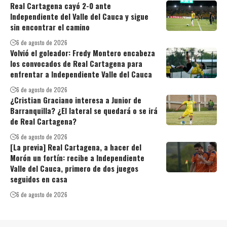
Real Cartagena cayó 2-0 ante
Independiente del Valle del Cauca y sigue
sin encontrar el camino
6 de agosto de 2026
Volvió el goleador: Fredy Montero encabeza
los convocados de Real Cartagena para
enfrentar a Independiente Valle del Cauca
6 de agosto de 2026
¿Cristian Graciano interesa a Junior de
Barranquilla? ¿El lateral se quedará o se irá
de Real Cartagena?
6 de agosto de 2026
[La previa] Real Cartagena, a hacer del
Morón un fortín: recibe a Independiente
Valle del Cauca, primero de dos juegos
seguidos en casa
6 de agosto de 2026