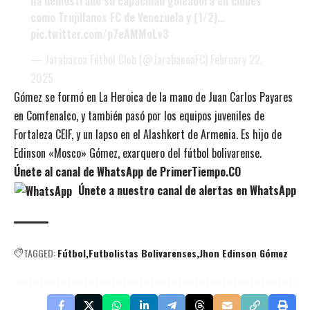
ha demostrado su capacidad goleadora en clubes
como Trujillanos FC de Venezuela y (1/2)…
pic.twitter.com/p7eAMMoLv3
— Jarabacoa Fútbol Club (@JarabacoaFC)
February 22,
2025
Gómez se formó en La Heroica de la mano de Juan Carlos Payares
en Comfenalco, y también pasó por los equipos juveniles de
Fortaleza CEIF, y un lapso en el Alashkert de Armenia. Es hijo de
Edinson «Mosco» Gómez, exarquero del fútbol bolivarense.
Únete al canal de WhatsApp de PrimerTiempo.CO
Únete a nuestro canal de alertas en WhatsApp
TAGGED:
Fútbol
Futbolistas Bolivarenses
Jhon Edinson Gómez