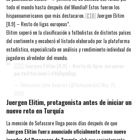
todo el mundo hasta después del Mundial! Estos fueron los
hispanoamericanos que más destacaron. 🇨🇴 Juergen Elitim
[8.9] – Resto de ligas europeas”.
Elitim superó en la clasificación a futbolistas de distintos países
del continente y encabezó el listado elaborado por la plataforma
estadística, especializada en análisis y rendimiento individual de
jugadores alrededor del mundo.
🇨🇴 Juergen Elitim [8.9] – Resto de ligas europeas
pic.twitter.com/L4VaDqmBag
— Sofascore Latin America (@SofascoreLA)
May 25,
2026
Juergen Elitim, protagonista antes de iniciar un
nuevo reto en Turquía
La mención de Sofascore llega pocos días después de que
Juergen Elitim fuera anunciado oficialmente como nuevo
jugador del Bursaspor de Turquía
, club que recientemente