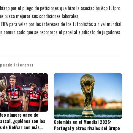
biano por el pliego de peticiones que hizo la asociación Acolfutpro
ue busca mejorar sus condiciones laborales.
FIFA para velar por los intereses de los futbolistas a nivel mundial
 un comunicado que se reconozca el papel al sindicato de jugadores
 puede interesar
ofeo número once de
ascal, ¿quiénes son los
Colombia en el Mundial 2026:
s de Bolívar con más
Portugal y otros rivales del Grupo