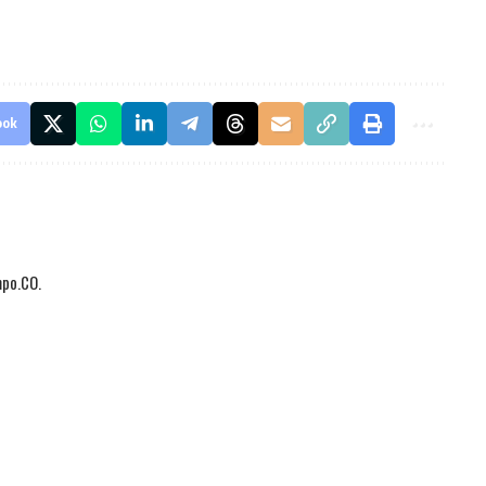
ook
mpo.CO.