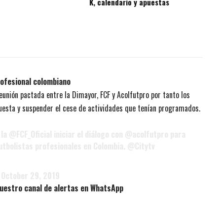
 la historia?
K, calendario y apuestas
rofesional colombiano
unión pactada entre la Dimayor, FCF y Acolfutpro por tanto los
puesta y suspender el cese de actividades que tenían programados.
 la
@FCF_Oficial
iniciar el diálogo con
@acolfutpro
para
 futbolistas profesionales en Colombia.
@Citytv
)
October 29, 2019
uestro canal de alertas en WhatsApp