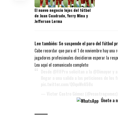
títulos en
El nuevo negocio lejos del fútbol
de Juan Cuadrado, Yerry Mina y
Jefferson Lerma
Lee también:
Se suspende el paro del fútbol p
Cabe recordar que para el 1 de noviembre hay una re
jugadores profesionales decidieron esperar la res
Lea aquí el comunicado completo:
Desde
@FIFPro
solicitan a la
@Dimayor
y a
llegar a una salida a las peticiones de los
pic.twitter.com/QOqoWvA58c
— Víctor Castro Gómez (@vcastrogomez
Únete a n