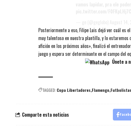
vamos lapidar, pra ele poder
pic.twitter.com/F0FKpLHj7
— ge (@geglobo)
August 14,
Posteriormente a eso, Filipe Luis dejó ver cuál es 
muy talentoso en nuestra plantilla, y lo estaremos 
afición en los próximos años», finalizó el entrenad
juego y espera ser determinante en el campo del e
Únete a n
TAGGED:
Copa Libertadores
Flamengo
Futbolista
Comparte esta noticias
Faceb