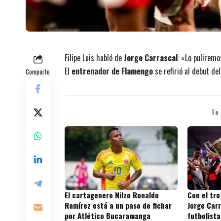
Filipe Luis habló de
Jorge Carrascal
: «Lo pulirem
El
entrenador de Flamengo
se refirió al debut de
Comparte
Te
El cartagenero Nilzo Ronaldo
Con el tr
Ramírez está a un paso de fichar
Jorge Carr
por Atlético Bucaramanga
futbolista