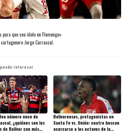
os para que sea ídolo en Flamengo»
l cartagenero Jorge Carrascal.
 puede interesar
ofeo número once de
Bolivarenses, protagonistas en
ascal, ¿quiénes son los
Santa Fe vs. Unión: cuatro buscan
s de Bolívar con más
acercarse a los octavos de la