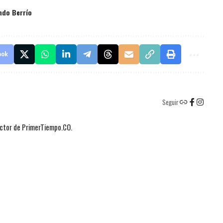
ndo Berrío
ook
Seguir
actor de PrimerTiempo.CO.