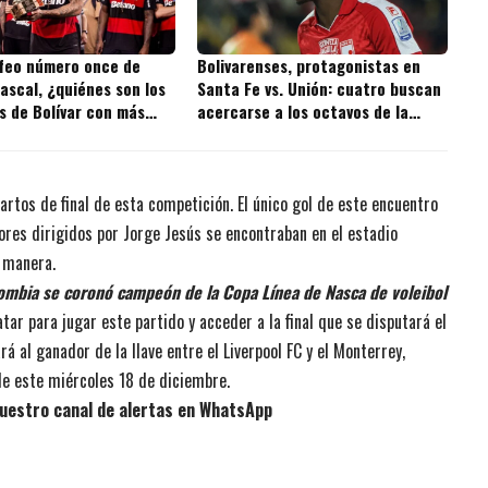
ofeo número once de
Bolivarenses, protagonistas en
ascal, ¿quiénes son los
Santa Fe vs. Unión: cuatro buscan
s de Bolívar con más
acercarse a los octavos de la
 la historia?
Copa BetPlay
cuartos de final de esta competición. El único gol de este encuentro
ores dirigidos por Jorge Jesús se encontraban en el estadio
r manera.
ombia se coronó campeón de la Copa Línea de Nasca de voleibol
r para jugar este partido y acceder a la final que se disputará el
 al ganador de la llave entre el Liverpool FC y el Monterrey,
de este miércoles 18 de diciembre.
uestro canal de alertas en WhatsApp