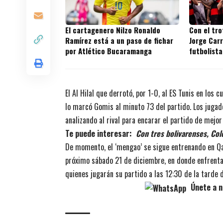
El cartagenero Nilzo Ronaldo
Con el tr
Ramírez está a un paso de fichar
Jorge Carr
por Atlético Bucaramanga
futbolista
títulos en
El Al Hilal que derrotó, por 1-0, al ES Tunis en los 
lo marcó Gomis al minuto 73 del partido. Los jugad
analizando al rival para encarar el partido de mejo
Te puede interesar:
Con tres bolivarenses, Col
De momento, el ‘mengao’ se sigue entrenando en Qata
próximo sábado 21 de diciembre, en donde enfrentará
quienes jugarán su partido a las 12:30 de la tarde 
Únete a n