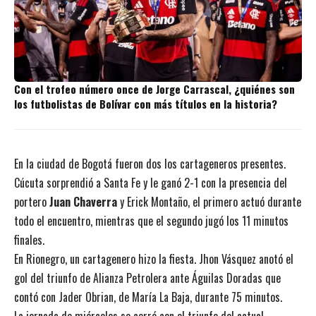
Con el trofeo número once de Jorge Carrascal, ¿quiénes son
los futbolistas de Bolívar con más títulos en la historia?
En la ciudad de Bogotá fueron dos los cartageneros presentes.
Cúcuta sorprendió a Santa Fe y le ganó 2-1 con la presencia del
portero
Juan Chaverra
y Erick Montaño, el primero actuó durante
todo el encuentro, mientras que el segundo jugó los 11 minutos
finales.
En Rionegro, un cartagenero hizo la fiesta. Jhon Vásquez anotó el
gol del triunfo de Alianza Petrolera ante Águilas Doradas que
contó con Jader Obrian, de María La Baja, durante 75 minutos.
La jornada de miércoles se cerró con el triunfo del actual