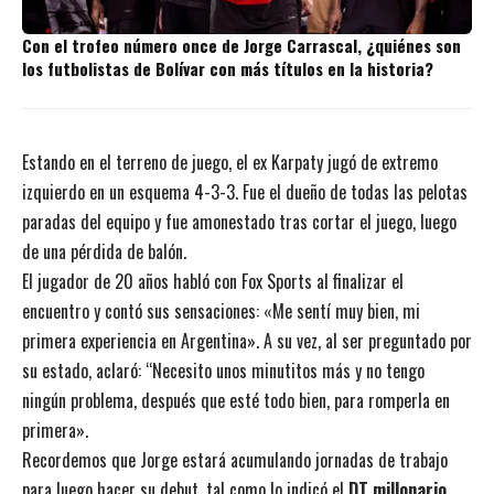
Con el trofeo número once de Jorge Carrascal, ¿quiénes son
los futbolistas de Bolívar con más títulos en la historia?
Estando en el terreno de juego, el ex Karpaty jugó de extremo
izquierdo en un esquema 4-3-3. Fue el dueño de todas las pelotas
paradas del equipo y fue amonestado tras cortar el juego, luego
de una pérdida de balón.
El jugador de 20 años habló con Fox Sports al finalizar el
encuentro y contó sus sensaciones: «Me sentí muy bien, mi
primera experiencia en Argentina». A su vez, al ser preguntado por
su estado, aclaró: “Necesito unos minutitos más y no tengo
ningún problema, después que esté todo bien, para romperla en
primera».
Recordemos que Jorge estará acumulando jornadas de trabajo
para luego hacer su debut, tal como lo indicó el
DT millonario,