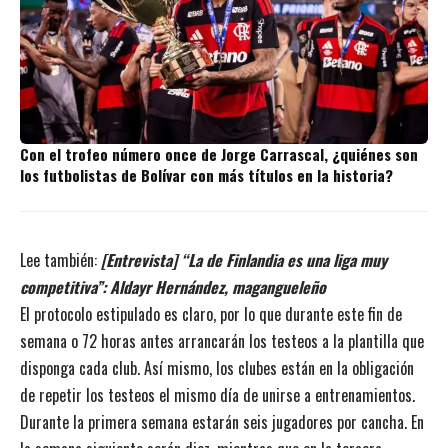
Con el trofeo número once de Jorge Carrascal, ¿quiénes son
los futbolistas de Bolívar con más títulos en la historia?
Lee también:
[Entrevista] “La de Finlandia es una liga muy
competitiva”: Aldayr Hernández, magangueleño
El protocolo estipulado es claro, por lo que durante este fin de
semana o 72 horas antes arrancarán los testeos a la plantilla que
disponga cada club. Así mismo, los clubes están en la obligación
de repetir los testeos el mismo día de unirse a entrenamientos.
Durante la primera semana estarán seis jugadores por cancha. En