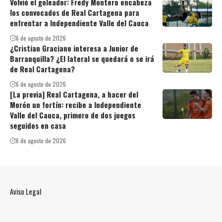
Volvió el goleador: Fredy Montero encabeza
los convocados de Real Cartagena para
enfrentar a Independiente Valle del Cauca
6 de agosto de 2026
¿Cristian Graciano interesa a Junior de
Barranquilla? ¿El lateral se quedará o se irá
de Real Cartagena?
6 de agosto de 2026
[La previa] Real Cartagena, a hacer del
Morón un fortín: recibe a Independiente
Valle del Cauca, primero de dos juegos
seguidos en casa
6 de agosto de 2026
Aviso Legal