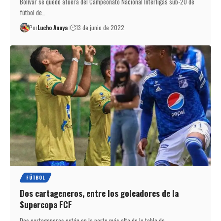
Bolívar se quedó afuera del Campeonato Nacional Interligas sub-20 de
fútbol de…
Por
Lucho Anaya
13 de junio de 2022
FÚTBOL
Dos cartageneros, entre los goleadores de la
Supercopa FCF
Dos cartageneros están en la parte más alta de la tabla de…