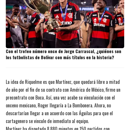
Con el trofeo número once de Jorge Carrascal, ¿quiénes son
los futbolistas de Bolívar con más títulos en la historia?
La idea de Riquelme es que Martínez, que quedará libre a mitad
de año por el fin de su contrato con América de México, firme un
precontrato con Boca. Así, una vez acabe su vinculación con el
onceno mexicano, Roger llegaría a La Bombonera. Ahora, no
descartarían llegar a un acuerdo con las Águilas para que el
cartagenero se vincule de inmediato al equipo.
Martínez ha disputado 8.880 minutos en 150 partidos con