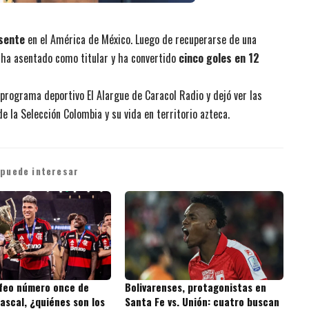
sente
en el América de México. Luego de recuperarse de una
e ha asentado como titular y ha convertido
cinco goles en 12
 programa deportivo El Alargue de Caracol Radio y dejó ver las
 la Selección Colombia y su vida en territorio azteca.
 puede interesar
ofeo número once de
Bolivarenses, protagonistas en
ascal, ¿quiénes son los
Santa Fe vs. Unión: cuatro buscan