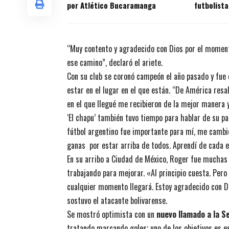
por Atlético Bucaramanga
futbolista
títulos en
“Muy contento y agradecido con Dios por el moment
ese camino”, declaró el ariete.
Con su club se coronó campeón el año pasado y fue c
estar en el lugar en el que están. “De América res
en el que llegué me recibieron de la mejor manera 
‘El chapu’ también tuvo tiempo para hablar de su pas
fútbol argentino fue importante para mí, me cambió 
ganas por estar arriba de todos. Aprendí de cada 
En su arribo a Ciudad de México, Roger fue muchas v
trabajando para mejorar. «Al principio cuesta. Pero
cualquier momento llegará. Estoy agradecido con Di
sostuvo el atacante bolivarense.
Se mostró optimista con un
nuevo llamado a la S
tratando marcando goles; uno de los objetivos es es