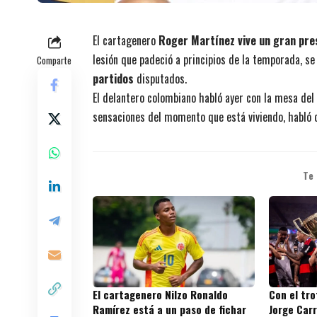
El cartagenero
Roger Martínez vive un gran pre
lesión que padeció a principios de la temporada, s
Comparte
partidos
disputados.
El delantero colombiano habló ayer con la mesa del
sensaciones del momento que está viviendo, habló de
Te
El cartagenero Nilzo Ronaldo
Con el tr
Ramírez está a un paso de fichar
Jorge Carr