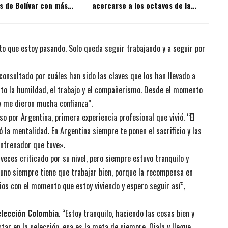
s de Bolívar con más
acercarse a los octavos de la
 la historia?
Copa BetPlay
o que estoy pasando. Solo queda seguir trabajando y a seguir por
onsultado por cuáles han sido las claves que los han llevado a
alto la humildad, el trabajo y el compañerismo. Desde el momento
y me dieron mucha confianza”.
o por Argentina, primera experiencia profesional que vivió. “El
la mentalidad. En Argentina siempre te ponen el sacrificio y las
entrenador que tuve».
eces criticado por su nivel, pero siempre estuvo tranquilo y
 uno siempre tiene que trabajar bien, porque la recompensa en
os con el momento que estoy viviendo y espero seguir así”,
elección Colombia
. “Estoy tranquilo, haciendo las cosas bien y
tar en la selección, esa es la meta de siempre. Ojala y llegue