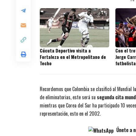
Cúcuta Deportivo visita a
Con el tr
Fortaleza en el Metropolitano de
Jorge Carr
Techo
futbolista
títulos en
Recordemos que Colombia se clasificó al Mundial l
de eliminatorias, este será su
segunda cita mund
mientras que Corea del Sur ha participado 10 vece
representación, esto en el 2002.
Únete a n