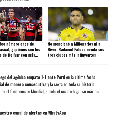
ofeo número once de
No mencionó a Millonarios ni a
ascal, ¿quiénes son los
River: Radamel Falcao revela sus
s de Bolívar con más
tres clubes más influyentes
 la historia?
uego del agónico
empate 1-1 ante Perú
en la última fecha
ial de manera consecutiva
y la sexta en toda su historia,
s en el Campeonaro Mundial, siendo el cuarto lugar su máxima
uestro canal de alertas en WhatsApp