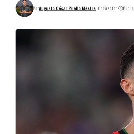
Por
Augusto César Puello Mestre
- Codirector
Publi