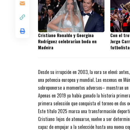
Cristiano Ronaldo y Georgina
Con el tr
Rodríguez celebrarían boda en
Jorge Carr
Madeira
futbolista
títulos en
Desde su irrupción en 2003, la vara se elevó: antes,
una potencia europea y mundial. Las escenas en Mún
sobreponerse a momentos adversos– muestran un pa
Apenas en 2019 ya había ganado la historia primera
primera selección que conquista el torneo en dos o
Este título 2025 marca una transformación deportiv
Cristiano: lejos de atenuarse, vuelve a ser determin
capaz de empujar a la selección hasta una nueva co