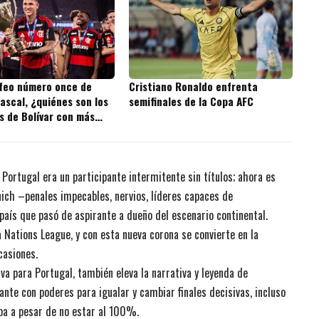
ofeo número once de
Cristiano Ronaldo enfrenta
ascal, ¿quiénes son los
semifinales de la Copa AFC
s de Bolívar con más
 la historia?
 Portugal era un participante intermitente sin títulos; ahora es
ich –penales impecables, nervios, líderes capaces de
ís que pasó de aspirante a dueño del escenario continental.
 Nations League, y con esta nueva corona se convierte en la
casiones.
a para Portugal, también eleva la narrativa y leyenda de
ante con poderes para igualar y cambiar finales decisivas, incluso
pa a pesar de no estar al 100%.