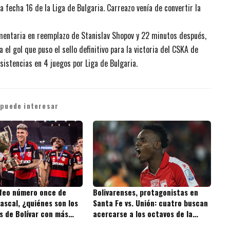
a fecha 16 de la Liga de Bulgaria. Carreazo venía de convertir la
mentaria en reemplazo de Stanislav Shopov y 22 minutos después,
el gol que puso el sello definitivo para la victoria del CSKA de
sistencias en 4 juegos por Liga de Bulgaria.
 puede interesar
ofeo número once de
Bolivarenses, protagonistas en
ascal, ¿quiénes son los
Santa Fe vs. Unión: cuatro buscan
s de Bolívar con más
acercarse a los octavos de la
 la historia?
Copa BetPlay