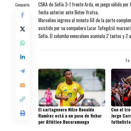
CSKA de Sofía 3-1 frente Arda, en juego válido por l
Comparte
fecha anterior ante Botev Vratsa.
Marcelino ingreso al minuto 68 de la parte comple
asistido por su compañero Lazar Tufegdzič marcaría 
Sofía. El colombo venezolano acumula 2 tantos y 2 a
Te
El cartagenero Nilzo Ronaldo
Con el tr
Ramírez está a un paso de fichar
Jorge Carr
por Atlético Bucaramanga
futbolista
títulos en