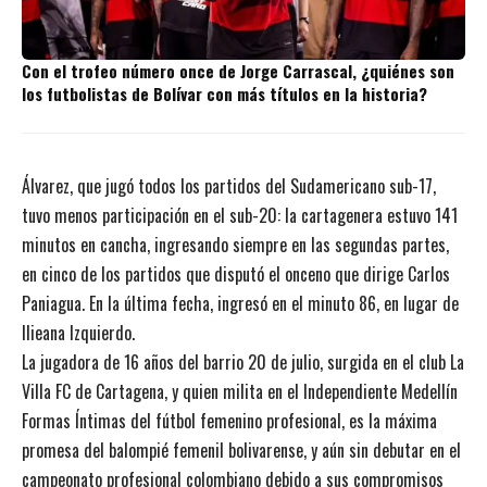
Con el trofeo número once de Jorge Carrascal, ¿quiénes son
los futbolistas de Bolívar con más títulos en la historia?
Álvarez, que jugó todos los partidos del Sudamericano sub-17,
tuvo menos participación en el sub-20: la cartagenera estuvo 141
minutos en cancha, ingresando siempre en las segundas partes,
en cinco de los partidos que disputó el onceno que dirige Carlos
Paniagua. En la última fecha, ingresó en el minuto 86, en lugar de
Ilieana Izquierdo.
La jugadora de 16 años del barrio 20 de julio, surgida en el club La
Villa FC de Cartagena, y quien milita en el Independiente Medellín
Formas Íntimas del fútbol femenino profesional, es la máxima
promesa del balompié femenil bolivarense, y aún sin debutar en el
campeonato profesional colombiano debido a sus compromisos