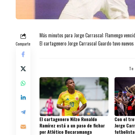
Más minutos para Jorge Carrascal: Flamengo venció 
El cartagenero Jorge Carrascal Guardo tuvo nuevos 
Comparte
Te
El cartagenero Nilzo Ronaldo
Con el tr
Ramírez está a un paso de fichar
Jorge Carr
por Atlético Bucaramanga
futbolista