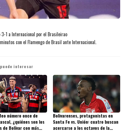
3-1 a Internacional por el Brasileirao
minutos con el Flamengo de Brasil ante Internacional.
 puede interesar
ofeo número once de
Bolivarenses, protagonistas en
ascal, ¿quiénes son los
Santa Fe vs. Unión: cuatro buscan
s de Bolívar con más
acercarse a los octavos de la