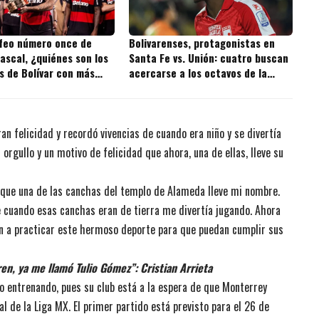
ofeo número once de
Bolivarenses, protagonistas en
ascal, ¿quiénes son los
Santa Fe vs. Unión: cuatro buscan
s de Bolívar con más
acercarse a los octavos de la
 la historia?
Copa BetPlay
n felicidad y recordó vivencias de cuando era niño y se divertía
orgullo y un motivo de felicidad que ahora, una de ellas, lleve su
rque una de las canchas del templo de Alameda lleve mi nombre.
e cuando esas canchas eran de tierra me divertía jugando. Ahora
en a practicar este hermoso deporte para que puedan cumplir sus
en, ya me llamó Tulio Gómez”: Cristian Arrieta
 entrenando, pues su club está a la espera de que Monterrey
al de la Liga MX. El primer partido está previsto para el 26 de