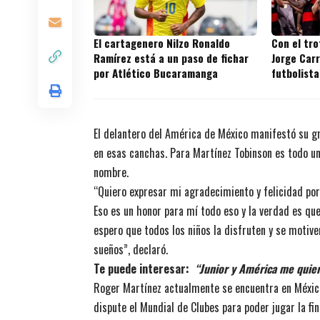
El cartagenero Nilzo Ronaldo
Con el tr
Ramírez está a un paso de fichar
Jorge Carr
por Atlético Bucaramanga
futbolista
títulos en
El delantero del América de México manifestó su gra
en esas canchas. Para Martínez Tobinson es todo un 
nombre.
“Quiero expresar mi agradecimiento y felicidad po
Eso es un honor para mí todo eso y la verdad es qu
espero que todos los niños la disfruten y se motiv
sueños”, declaró.
Te puede interesar:
“Junior y América me quier
Roger Martínez actualmente se encuentra en México
dispute el Mundial de Clubes para poder jugar la fin