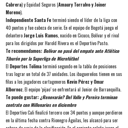
Cabrera
) y Equidad Seguros (
Amaury Torralvo y Joiner
Moreno
).
Independiente Santa Fe
terminó siendo el líder de la liga con
40 puntos y fue cabeza de serie. En el equipo de Bogotá juega el
delantero
Jorge Luis Ramos
, nacido en Cicuco, Bolívar y el rival
para los dirigidos por Harold Rivera es el Deportivo Pasto.
Te recomendamos:
Bolívar
no pasó del empate ante Atlético
Tiburón por la Superliga de Microfútbol
El
Deportes Tolima
terminó segundo en la tabla de posiciones
tras lograr un total de 37 unidades. Los ibaguereños tienen en sus
filas a los jugadores cartageneros
Kevin Pérez y Omar
Albornoz
. El equipo ‘pijao’ se enfrentará al Junior de Barranquilla.
Te puede gustar:
¿Renovarán? Del Valle y Pereira terminan
contrato con Millonarios en diciembre
El Deportivo Cali finalizó tercero con 34 puntos y aunque perdieron
en la última fecha contra Rionegro Águilas, les alcanzó para ser
cabeza de serie de la clasificación. En el conjunto caleño juega el