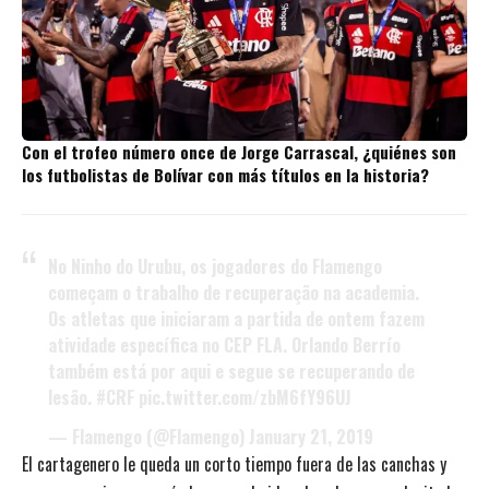
Con el trofeo número once de Jorge Carrascal, ¿quiénes son
los futbolistas de Bolívar con más títulos en la historia?
No Ninho do Urubu, os jogadores do Flamengo
começam o trabalho de recuperação na academia.
Os atletas que iniciaram a partida de ontem fazem
atividade específica no CEP FLA. Orlando Berrío
também está por aqui e segue se recuperando de
lesão.
#CRF
pic.twitter.com/zbM6fY96UJ
— Flamengo (@Flamengo)
January 21, 2019
El cartagenero le queda un corto tiempo fuera de las canchas y