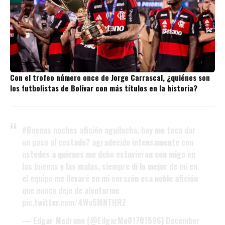
Con el trofeo número once de Jorge Carrascal, ¿quiénes son
los futbolistas de Bolívar con más títulos en la historia?
#Buenas
noches afición aguilucha, hoy me toca dar
un paso al costado? agradecido intensamente con
ustedes a quienes me debo estuvieron con migo en
las buenas y las malas, siempre di lo mejor de mi en
el equipo me llevaré en mi corazón esa noble afición
que nunca dejo de alentarme
pic.twitter.com/4Wu5MNTHRZ
— Edgar Medrano (@EdgarMe01701596)
December