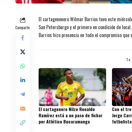
El cartagenenero Wilmar Barrios tuvo este miércol
San Petersburgo y el primero en condición de local. 
Comparte
Barrios hizo presencia en todo el compromiso que s
Te
El cartagenero Nilzo Ronaldo
Con el tr
Ramírez está a un paso de fichar
Jorge Carr
por Atlético Bucaramanga
futbolista
títulos en