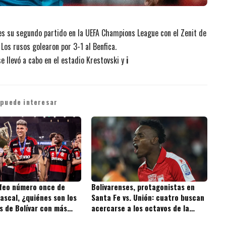
es su segundo partido en la UEFA Champions League con el Zenit de
Los rusos golearon por 3-1 al Benfica.
e llevó a cabo en el estadio Krestovski y
i
 puede interesar
ofeo número once de
Bolivarenses, protagonistas en
ascal, ¿quiénes son los
Santa Fe vs. Unión: cuatro buscan
s de Bolívar con más
acercarse a los octavos de la
 la historia?
Copa BetPlay