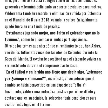
final, pero frente a
Suiza
no logró convertir las oportunidades
generadas y terminó definiendo su suerte desde los once metros.
Valderrama también recordó la eliminación sufrida por Colombia
en el
Mundial de Rusia 2018
, cuando la selección igualmente
quedó fuera en una tanda de penales.
“
Estábamos jugando mejor, nos falta el goleador que no lo
tuvimos
”, comentó al comparar ambas participaciones.
Otro de los temas que abordó fue el rendimiento de
Jhon Arias
,
uno de los futbolistas más destacados de Colombia durante la
Copa del Mundo. El exvolante cuestionó que el atacante volviera a
ser sustituido durante el compromiso ante Suiza.
“
En el fútbol y en la vida uno tiene que decir algo, ‘¿siempre
yo? ¿siempre el mismo?’
”, manifestó, al considerar que el
cambio se había convertido en una especie de “cábala”.
Finalmente, Valderrama reiteró su tristeza por el resultado y
sostuvo que, en su opinión, la selección tenía condiciones para
avanzar más lejos en el torneo.