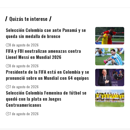
Quizás te interese
Selección Colombia cae ante Panamá y se
queda sin medalla de bronce
8 de agosto de 2026
FIFA y FBI neutralizan amenazas contra
Lionel Messi en Mundial 2026
8 de agosto de 2026
Presidente de la FIFA está en Colombia y se
pronunció sobre un Mundial con 64 equipos
7 de agosto de 2026
Selección Colombia Femenina de fútbol se
quedó con la plata en Juegos
Centroamericanos
7 de agosto de 2026