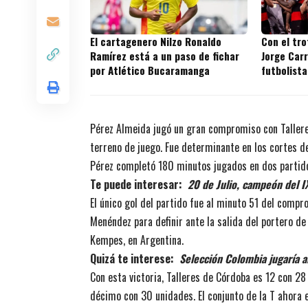
El cartagenero Nilzo Ronaldo
Con el tr
Ramírez está a un paso de fichar
Jorge Carr
por Atlético Bucaramanga
futbolista
títulos en
Pérez Almeida jugó un gran compromiso con Taller
terreno de juego. Fue determinante en los cortes de
Pérez completó 180 minutos jugados en dos partidos
Te puede interesar:
20 de Julio, campeón del I
El único gol del partido fue al minuto 51 del comp
Menéndez para definir ante la salida del portero de 
Kempes, en Argentina.
Quizá te interese:
Selección Colombia jugaría 
Con esta victoria, Talleres de Córdoba es 12 con 28
décimo con 30 unidades. El conjunto de la T ahora 