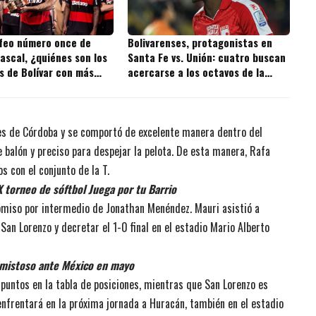
ofeo número once de
Bolivarenses, protagonistas en
ascal, ¿quiénes son los
Santa Fe vs. Unión: cuatro buscan
s de Bolívar con más
acercarse a los octavos de la
 la historia?
Copa BetPlay
es de Córdoba y se comportó de excelente manera dentro del
 balón y preciso para despejar la pelota. De esta manera, Rafa
 con el conjunto de la T.
X torneo de sóftbol Juega por tu Barrio
romiso por intermedio de Jonathan Menéndez. Mauri asistió a
San Lorenzo y decretar el 1-0 final en el estadio Mario Alberto
amistoso ante México en mayo
 puntos en la tabla de posiciones, mientras que San Lorenzo es
enfrentará en la próxima jornada a Huracán, también en el estadio