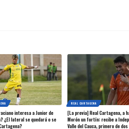
GENA
REAL CARTAGENA
raciano interesa a Junior de
[La previa] Real Cartagena, a h
? ¿El lateral se quedará o se
Morón un fortín: recibe a Inde
 Cartagena?
Valle del Cauca, primero de dos