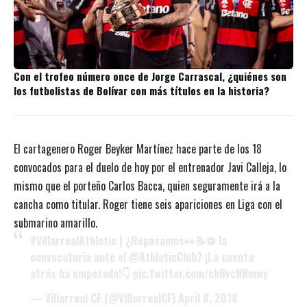
Con el trofeo número once de Jorge Carrascal, ¿quiénes son
los futbolistas de Bolívar con más títulos en la historia?
El cartagenero Roger Beyker Martínez hace parte de los 18
convocados para el duelo de hoy por el entrenador Javi Calleja, lo
mismo que el porteño Carlos Bacca, quien seguramente irá a la
cancha como titular. Roger tiene seis apariciones en Liga con el
submarino amarillo.
#VillarrealAthletic
| ¿Repasamos👀📝⚽ la
convocatoria ante el
@AthleticClub
? ¡La cuenta
atrás ha empezado!👇
pic.twitter.com/ckBvcNNmwy
— Villarreal CF (@VillarrealCF)
April 8, 2018