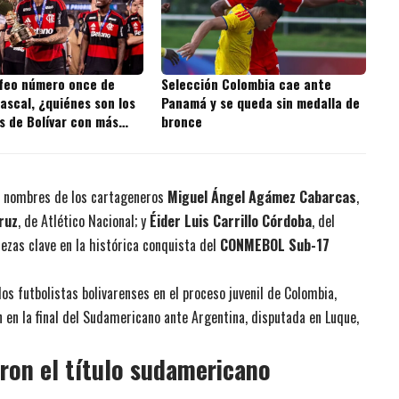
ofeo número once de
Selección Colombia cae ante
ascal, ¿quiénes son los
Panamá y se queda sin medalla de
s de Bolívar con más
bronce
 la historia?
s nombres de los cartageneros
Miguel Ángel Agámez Cabarcas
,
ruz
, de Atlético Nacional; y
Éider Luis Carrillo Córdoba
, del
ezas clave en la histórica conquista del
CONMEBOL Sub-17
los futbolistas bolivarenses en el proceso juvenil de Colombia,
en la final del Sudamericano ante Argentina, disputada en Luque,
ron el título sudamericano