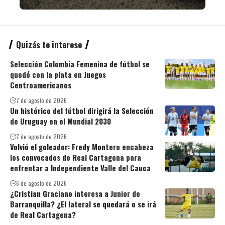
Quizás te interese
Selección Colombia Femenina de fútbol se
quedó con la plata en Juegos
Centroamericanos
7 de agosto de 2026
Un histórico del fútbol dirigirá la Selección
de Uruguay en el Mundial 2030
7 de agosto de 2026
Volvió el goleador: Fredy Montero encabeza
los convocados de Real Cartagena para
enfrentar a Independiente Valle del Cauca
6 de agosto de 2026
¿Cristian Graciano interesa a Junior de
Barranquilla? ¿El lateral se quedará o se irá
de Real Cartagena?